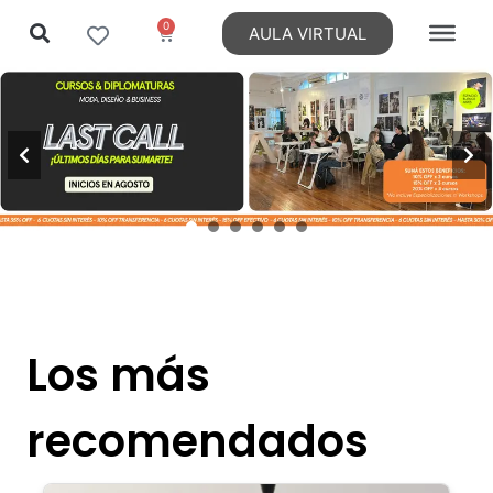
0
AULA VIRTUAL
Ir
al
contenido
Los más
recomendados