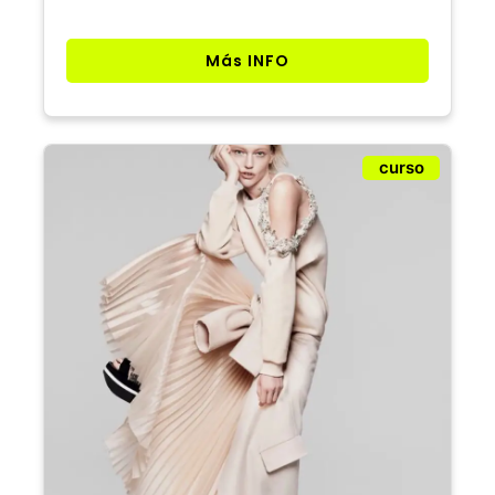
Más INFO
curso