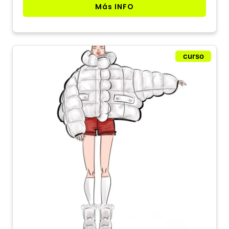
Más INFO
curso