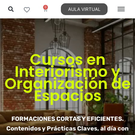
0
AULA VIRTUAL
Ir
al
contenido
Cursos en
Interiorismo y
Organización de
Espacios
FORMACIONES CORTAS Y EFICIENTES.
Contenidos y Prácticas Claves, al día con