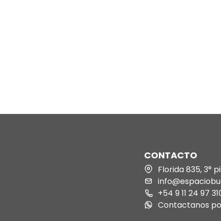
ventas
inas
Fashion Management-negocios en
o para Punto
moda
Marketing de Moda
Fashion Branding-construcción de
marca
Fashion Retail-gestión del punto de
Medida
venta
II
Gestión en Moda Sostenible
Cuánto Vender para Empezar a Ganar -
rediseño de
CONTACTO
workshop
Florida 835, 3° 
info@espaciobu
 Moda
+54 9 11 24 97 31
Contactanos p
ario 3D