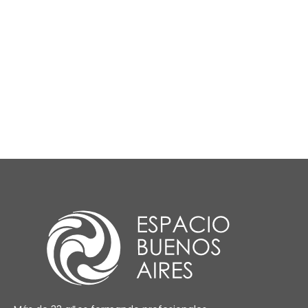
Visual Merchandising
Diseño de Vidrieras-vitr
Comunicación y Estilism
de Venta
Diseño de Indumentaria
Moldería Industrial y a 
Diseño de Indumentaria 
Moldería Industrial II
Upcycling para Moda - 
prendas
Figurín para Moda
Ilustración Digital para
Diseño de Moda y Vestu