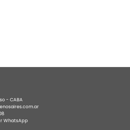
DIPLOMATURA en Historia del Arte
Moda Histórica Argentina
Historia del Mueble & Estilos Clásicos
Historia del Mueble Moderno y
Antiguo
piso - CABA
enosaires.com.ar
08
or WhatsApp