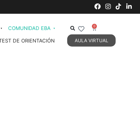
0
COMUNIDAD EBA
TEST DE ORIENTACIÓN
AULA VIRTUAL
Decoración de Interiores
Organización de Espacios
Estilos Decorativos Vigentes
Estilos Decorativos 2
DIPLOMATURA en Diseño y
Decoración de Interiores
Personal Styling
Talent Management