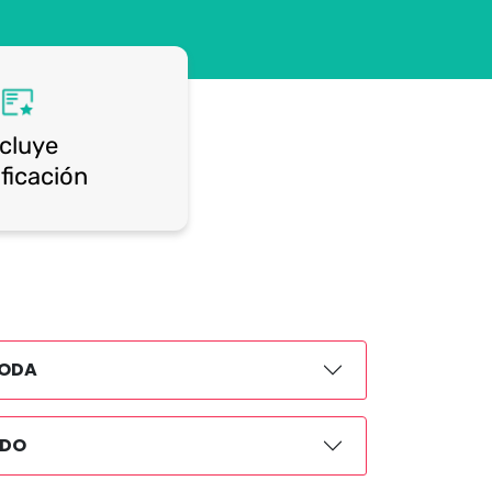
ncluye
ificación
MODA
IDO