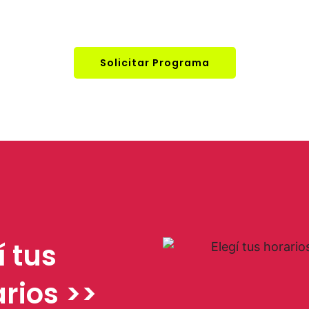
Solicitar Programa
í tus
rios >>