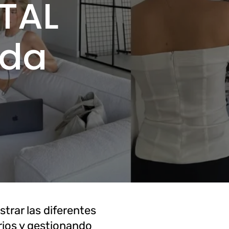
TAL
DIPLOMATURA en Historia del Arte
oda
Moda Histórica Argentina
Historia del Mueble & Estilos Clásicos
Historia del Mueble Moderno y
Antiguo
strar las diferentes
rios y gestionando