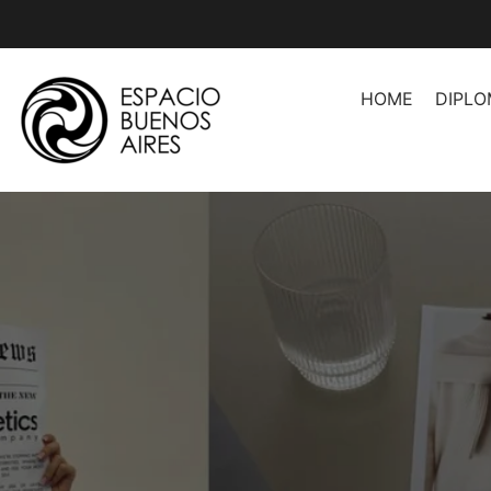
HOME
DIPL
Asesoramiento de Imag
Asesoramiento de Image
Herramientas Profesion
Asesores
Organización de Espaci
Producción de Moda
Producción de Moda II
Producción de Desfiles
Introducción a la Moda