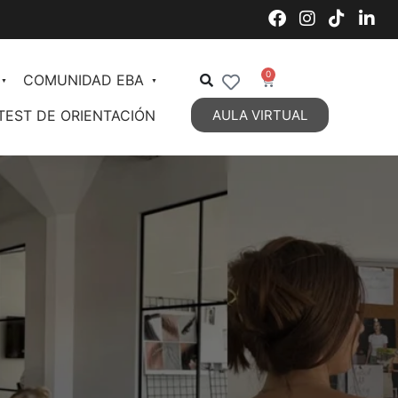
0
COMUNIDAD EBA
TEST DE ORIENTACIÓN
AULA VIRTUAL
Decoración de Interiores
Organización de Espacios
Estilos Decorativos Vigentes
Estilos Decorativos 2
DIPLOMATURA en Diseño y
Decoración de Interiores
Personal Styling
Talent Management