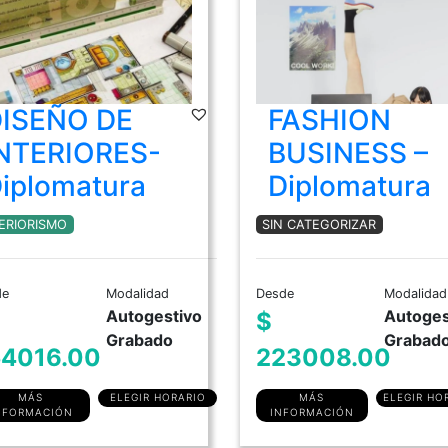
ISEÑO DE
FASHION
NTERIORES-
BUSINESS –
iplomatura
Diplomatura
ERIORISMO
SIN CATEGORIZAR
de
Modalidad
Desde
Modalidad
Autogestivo
Autoges
$
Grabado
Grabad
4016.00
223008.00
MÁS
ELEGIR HORARIO
MÁS
ELEGIR HO
NFORMACIÓN
INFORMACIÓN