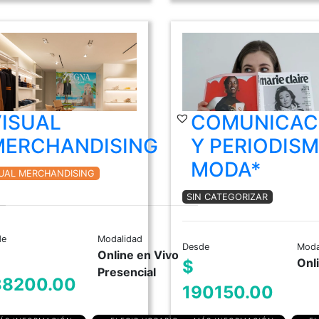
VISUAL
COMUNICAC
MERCHANDISING
Y PERIODIS
MODA*
SUAL MERCHANDISING
SIN CATEGORIZAR
de
Modalidad
Desde
Moda
Online en Vivo
Onl
$
Presencial
38200.00
190150.00