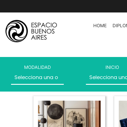
HOME
DIPL
Asesoramiento de Imag
Asesoramiento de Image
Herramientas Profesion
MODALIDAD
INICIO
Asesores
Organización de Espaci
Producción de Moda
Producción de Moda II
Producción de Desfiles
Introducción a la Moda