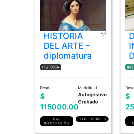
HISTORIA
D
DEL ARTE –
I
diplomatura
D
HISTORIA
INT
Desde
Modalidad
Des
Autogestivo
$
$
Grabado
115000.00
25
MÁS
ELEGIR HORARIO
INFORMACIÓN
I