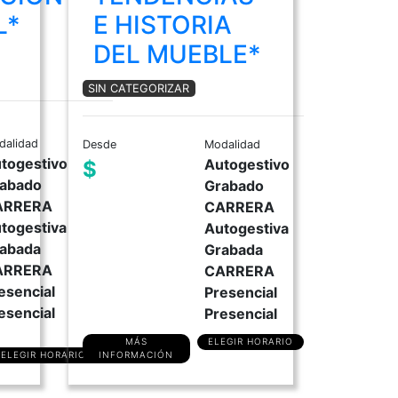
L*
E HISTORIA
DEL MUEBLE*
SIN CATEGORIZAR
dalidad
Desde
Modalidad
togestivo
Autogestivo
$
abado
Grabado
ARRERA
CARRERA
togestiva
Autogestiva
abada
Grabada
ARRERA
CARRERA
esencial
Presencial
esencial
Presencial
MÁS
ELEGIR HORARIO
ELEGIR HORARIO
INFORMACIÓN