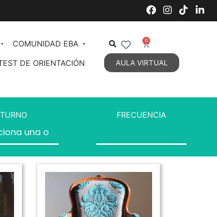
0
COMUNIDAD EBA
TEST DE ORIENTACIÓN
AULA VIRTUAL
Decoración de Interiores
Organización de Espacios
TURNO
FRECUENCIA
Estilos Decorativos Vigentes
Estilos Decorativos 2
DIPLOMATURA en Diseño y
Decoración de Interiores
Personal Styling
Talent Management