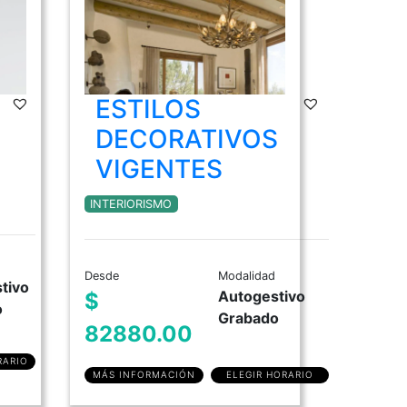
ESTILOS
DECORATIVOS
VIGENTES
INTERIORISMO
Desde
Modalidad
tivo
Autogestivo
$
o
Grabado
82880.00
RARIO
MÁS INFORMACIÓN
ELEGIR HORARIO