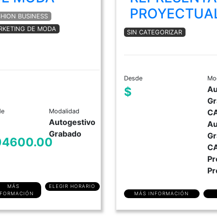
PROYECTUA
SHION BUSINESS
RKETING DE MODA
SIN CATEGORIZAR
Desde
Mo
Au
$
Gr
de
Modalidad
C
Autogestivo
Au
Grabado
Gr
04600.00
C
Pr
Pr
MÁS
ELEGIR HORARIO
MÁS INFORMACIÓN
NFORMACIÓN