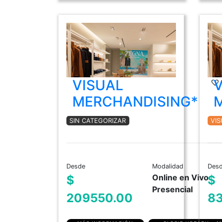
VISUAL
MERCHANDISING*
SIN CATEGORIZAR
VI
Desde
Modalidad
Des
Online en Vivo
$
$
Presencial
209550.00
8