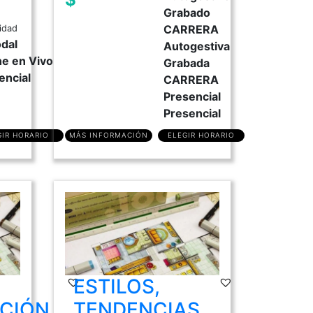
Grabado
CARRERA
idad
dal
Autogestiva
ne en Vivo
Grabada
encial
CARRERA
Presencial
Presencial
GIR HORARIO
MÁS INFORMACIÓN
ELEGIR HORARIO
ESTILOS,
CIÓN
TENDENCIAS