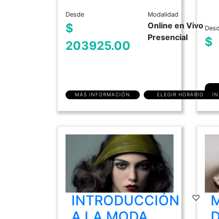
Desde
Modalidad
Online en Vivo
$
Des
Presencial
$
203925.00
MÁS INFORMACIÓN
ELEGIR HORARIO
I
INTRODUCCIÓN
A LA MODA