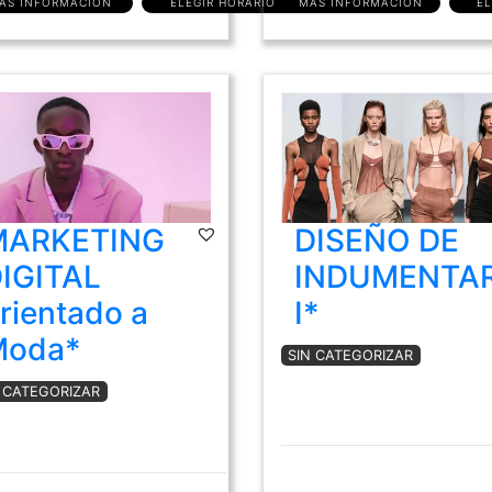
ÁS INFORMACIÓN
ELEGIR HORARIO
MÁS INFORMACIÓN
EL
MARKETING
DISEÑO DE
IGITAL
INDUMENTAR
rientado a
I*
Moda*
SIN CATEGORIZAR
N CATEGORIZAR