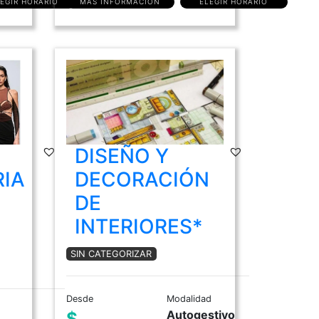
EGIR HORARIO
MÁS INFORMACIÓN
ELEGIR HORARIO
DISEÑO Y
IA
DECORACIÓN
DE
INTERIORES*
SIN CATEGORIZAR
Desde
Modalidad
Autogestivo
$