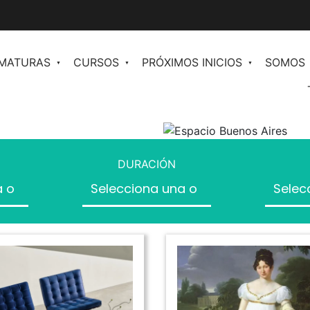
OMATURAS
CURSOS
PRÓXIMOS INICIOS
SOMOS
en
Comunicación y Periodismo de Moda
n II
Redacción para Moda
ales para
DURACIÓN
Plan de Comunicación
Inteligencia Artificial al Servicio de la
os
Moda
Community Management orientado a
ventas
Inteligencia Artificial para marketing y