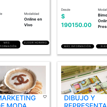
Desde
Modal
de
Modalidad
Bimo
$
Online en
Onli
190150.00
Vivo
Pres
MÁS
ELEGIR HORARIO
NFORMACIÓN
MÁS INFORMACIÓN
ELE
MARKETING
DIBUJO Y
DE MODA
REPRESENTA