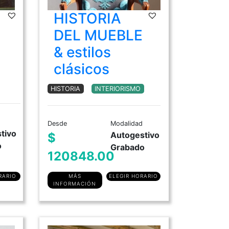
HISTORIA
DIPLOMATURA en Historia del Arte
DEL MUEBLE
Moda Histórica Argentina
& estilos
Historia del Mueble & Estilos Clásicos
clásicos
Historia del Mueble Moderno y
Antiguo
HISTORIA
INTERIORISMO
Desde
Modalidad
tivo
Autogestivo
$
o
Grabado
120848.00
RARIO
MÁS
ELEGIR HORARIO
INFORMACIÓN