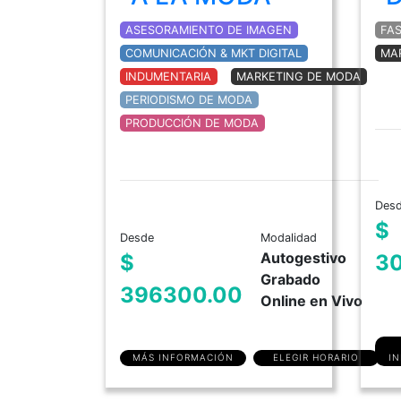
ASESORAMIENTO DE IMAGEN
FA
COMUNICACIÓN & MKT DIGITAL
MA
INDUMENTARIA
MARKETING DE MODA
PERIODISMO DE MODA
PRODUCCIÓN DE MODA
Des
$
Desde
Modalidad
Autogestivo
$
3
Grabado
396300.00
Online en Vivo
MÁS INFORMACIÓN
ELEGIR HORARIO
I