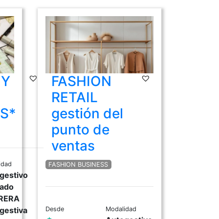
 Y
FASHION
RETAIL
S*
gestión del
punto de
ventas
idad
FASHION BUSINESS
gestivo
ado
RERA
gestiva
Desde
Modalidad