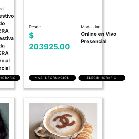
ad
estivo
do
Desde
Modalidad
ERA
Online en Vivo
$
estiva
Presencial
203925.00
da
ERA
cial
cial
 HORARIO
MÁS INFORMACIÓN
ELEGIR HORARIO