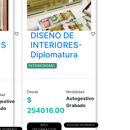
DISEÑO DE
OS
INTERIORES-
Diplomatura
INTERIORISMO
Desde
Modalidad
dad
Autogestivo
$
estivo
Grabado
ado
254016.00
MÁS
ELEGIR HORARIO
R HORARIO
INFORMACIÓN