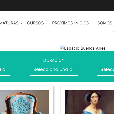
OMATURAS
CURSOS
PRÓXIMOS INICIOS
SOMOS
en
Comunicación y Periodismo de Moda
n II
Redacción para Moda
ales para
DURACIÓN
Plan de Comunicación
Inteligencia Artificial al Servicio de la
os
Moda
Community Management orientado a
ventas
Inteligencia Artificial para marketing y