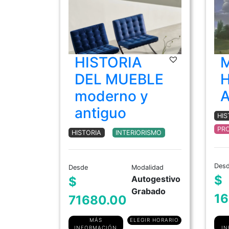
HISTORIA
DEL MUEBLE
H
moderno y
antiguo
HIS
PR
HISTORIA
INTERIORISMO
Des
Desde
Modalidad
$
Autogestivo
$
Grabado
1
71680.00
MÁS
ELEGIR HORARIO
I
INFORMACIÓN