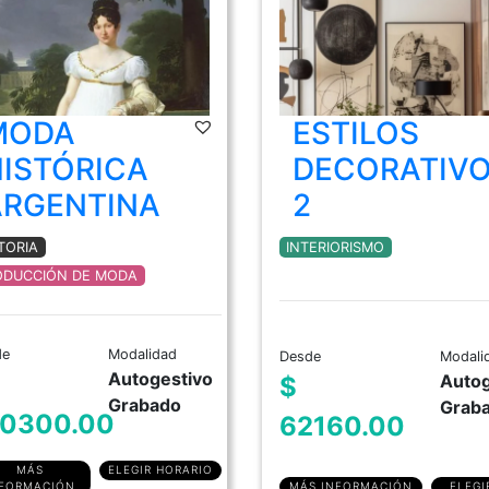
MODA
ESTILOS
ISTÓRICA
DECORATIV
ARGENTINA
2
TORIA
INTERIORISMO
ODUCCIÓN DE MODA
de
Modalidad
Desde
Modali
Autogestivo
Autog
$
Grabado
Grab
60300.00
62160.00
MÁS
ELEGIR HORARIO
NFORMACIÓN
MÁS INFORMACIÓN
ELEGI