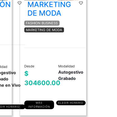
IÓN
MARKETING
DE MODA
FASHION BUSINESS
MARKETING DE MODA
Desde
Modalidad
idad
Autogestivo
$
gestivo
Grabado
bado
304600.00
ne en Vivo
MÁS
ELEGIR HORARIO
GIR HORARIO
INFORMACIÓN