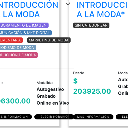
INTRODUCCIÓN
INTRODUCC
A LA MODA
A LA MODA*
ESORAMIENTO DE IMAGEN
SIN CATEGORIZAR
MUNICACIÓN & MKT DIGITAL
DUMENTARIA
MARKETING DE MODA
RIODISMO DE MODA
ODUCCIÓN DE MODA
Desde
Modal
Auto
$
de
Modalidad
Gra
Autogestivo
203925.00
Onli
Grabado
96300.00
Online en Vivo
MÁS INFORMACIÓN
ELE
S INFORMACIÓN
ELEGIR HORARIO