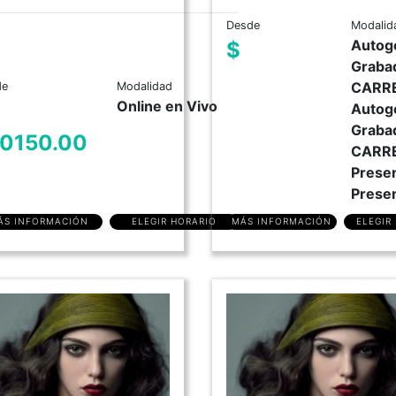
Desde
Modalid
Autog
$
Graba
CARR
de
Modalidad
Online en Vivo
Autog
Graba
0150.00
CARR
Presen
Presen
ÁS INFORMACIÓN
ELEGIR HORARIO
MÁS INFORMACIÓN
ELEGIR