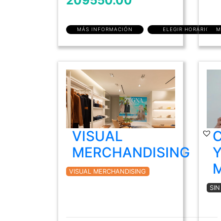
209550.00
MÁS INFORMACIÓN
ELEGIR HORARIO
M
VISUAL
MERCHANDISING
Y
VISUAL MERCHANDISING
SI