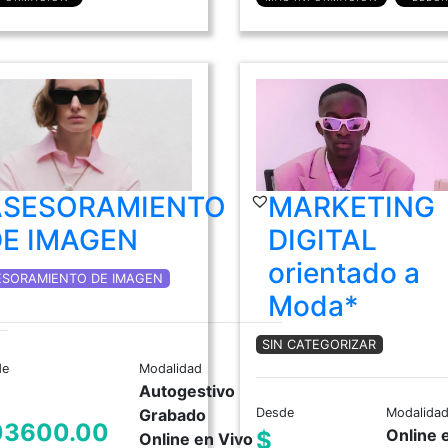
ASESORAMIENTO
MARKETING
DE IMAGEN
DIGITAL
orientado a
ESORAMIENTO DE IMAGEN
Moda*
SIN CATEGORIZAR
de
Modalidad
Autogestivo
Grabado
Desde
Modalida
03600.00
Online 
$
Online en Vivo