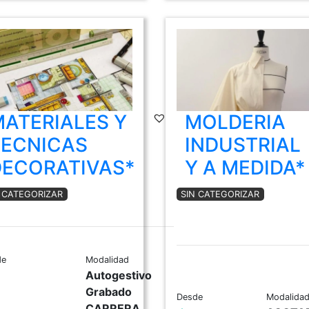
ATERIALES Y
MOLDERIA
TECNICAS
INDUSTRIAL
DECORATIVAS*
Y A MEDIDA*
N CATEGORIZAR
SIN CATEGORIZAR
de
Modalidad
Autogestivo
Grabado
Desde
Modalida
CARRERA