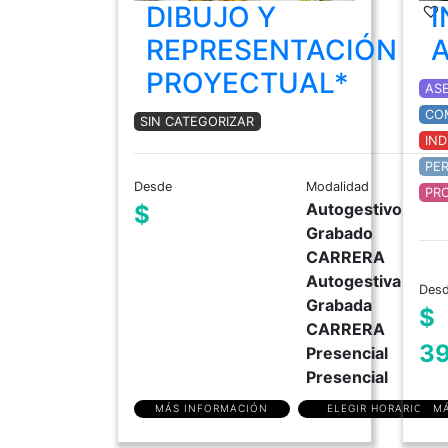
DIBUJO Y
REPRESENTACIÓN
PROYECTUAL*
AS
CO
SIN CATEGORIZAR
IN
PE
Desde
Modalidad
PR
Autogestivo
$
Grabado
CARRERA
Autogestiva
Des
Grabada
$
CARRERA
3
Presencial
Presencial
MÁS INFORMACIÓN
ELEGIR HORARIO
MÁ