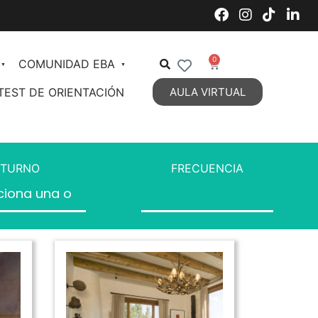
0
COMUNIDAD EBA
TEST DE ORIENTACIÓN
AULA VIRTUAL
Decoración de Interiores
Organización de Espacios
TURNO
FRECUENCIA
Estilos Decorativos Vigentes
Estilos Decorativos 2
DIPLOMATURA en Diseño y
Decoración de Interiores
Personal Styling
Talent Management