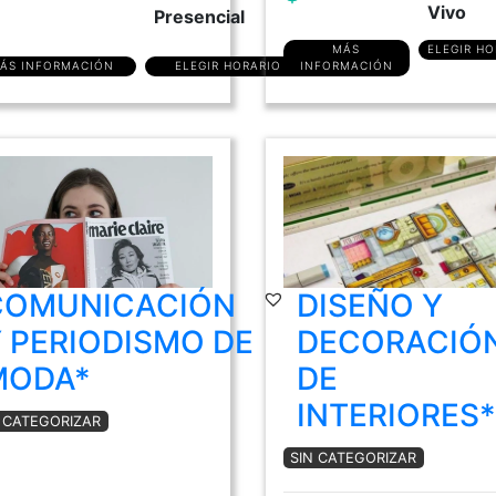
Vivo
Presencial
MÁS
ELEGIR HO
ÁS INFORMACIÓN
ELEGIR HORARIO
INFORMACIÓN
COMUNICACIÓN
DISEÑO Y
 PERIODISMO DE
DECORACIÓ
MODA*
DE
INTERIORES*
N CATEGORIZAR
SIN CATEGORIZAR