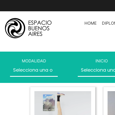
HOME
DIPL
Asesoramiento de Imag
Asesoramiento de Image
Herramientas Profesion
MODALIDAD
INICIO
Asesores
Organización de Espaci
Producción de Moda
Producción de Moda II
Producción de Desfiles
Introducción a la Moda