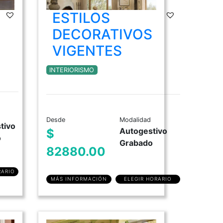
ESTILOS
DIPLOMATURA en Historia del Arte
DECORATIVOS
Moda Histórica Argentina
VIGENTES
Historia del Mueble & Estilos Clásicos
Historia del Mueble Moderno y
INTERIORISMO
Antiguo
Desde
Modalidad
tivo
Autogestivo
$
o
Grabado
82880.00
RARIO
MÁS INFORMACIÓN
ELEGIR HORARIO