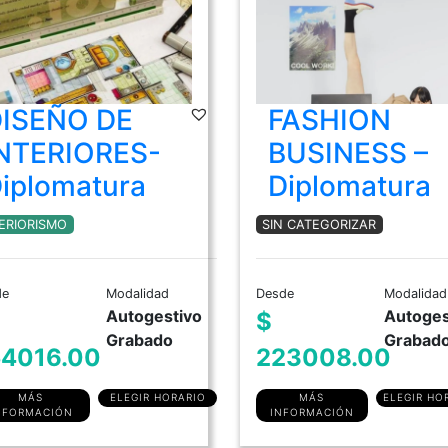
ISEÑO DE
FASHION
NTERIORES-
BUSINESS –
iplomatura
Diplomatura
ERIORISMO
SIN CATEGORIZAR
de
Modalidad
Desde
Modalidad
Autogestivo
Autoges
$
Grabado
Grabad
4016.00
223008.00
MÁS
ELEGIR HORARIO
MÁS
ELEGIR HO
NFORMACIÓN
INFORMACIÓN