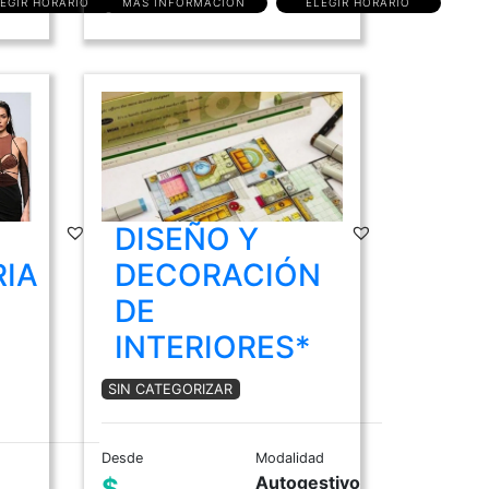
EGIR HORARIO
MÁS INFORMACIÓN
ELEGIR HORARIO
DISEÑO Y
IA
DECORACIÓN
DE
INTERIORES*
SIN CATEGORIZAR
Desde
Modalidad
Autogestivo
$