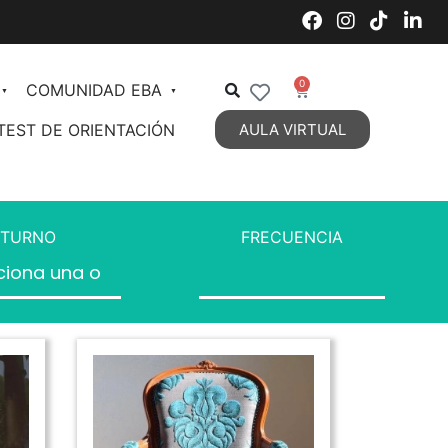
0
COMUNIDAD EBA
TEST DE ORIENTACIÓN
AULA VIRTUAL
Decoración de Interiores
Organización de Espacios
TURNO
FRECUENCIA
Estilos Decorativos Vigentes
Estilos Decorativos 2
DIPLOMATURA en Diseño y
Decoración de Interiores
Personal Styling
Talent Management