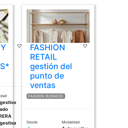
 Y
FASHION
RETAIL
S*
gestión del
punto de
ventas
idad
FASHION BUSINESS
gestivo
ado
RERA
gestiva
Desde
Modalidad