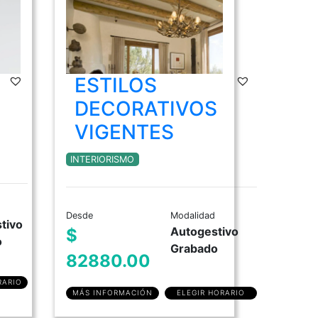
ESTILOS
DECORATIVOS
VIGENTES
INTERIORISMO
Desde
Modalidad
tivo
Autogestivo
$
o
Grabado
82880.00
RARIO
MÁS INFORMACIÓN
ELEGIR HORARIO