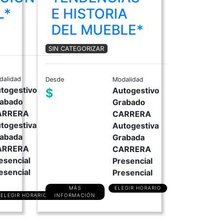
L*
E HISTORIA
DEL MUEBLE*
SIN CATEGORIZAR
dalidad
Desde
Modalidad
togestivo
Autogestivo
$
abado
Grabado
ARRERA
CARRERA
togestiva
Autogestiva
abada
Grabada
ARRERA
CARRERA
esencial
Presencial
esencial
Presencial
MÁS
ELEGIR HORARIO
ELEGIR HORARIO
INFORMACIÓN