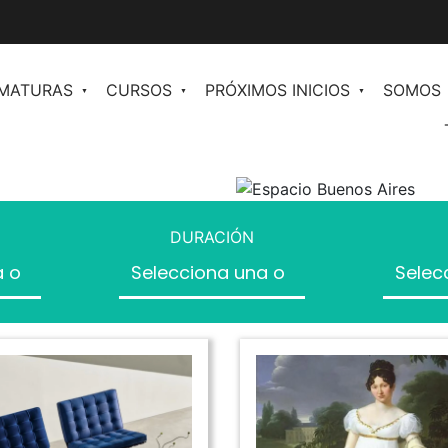
OMATURAS
CURSOS
PRÓXIMOS INICIOS
SOMOS
en
Comunicación y Periodismo de Moda
n II
Redacción para Moda
ales para
DURACIÓN
Plan de Comunicación
Inteligencia Artificial al Servicio de la
os
Moda
Community Management orientado a
ventas
Inteligencia Artificial para marketing y