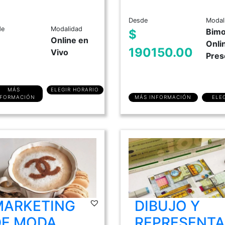
Desde
Modal
de
Modalidad
Bimo
$
Online en
Onli
190150.00
Vivo
Pres
MÁS
ELEGIR HORARIO
NFORMACIÓN
MÁS INFORMACIÓN
ELE
MARKETING
DIBUJO Y
DE MODA
REPRESENTA