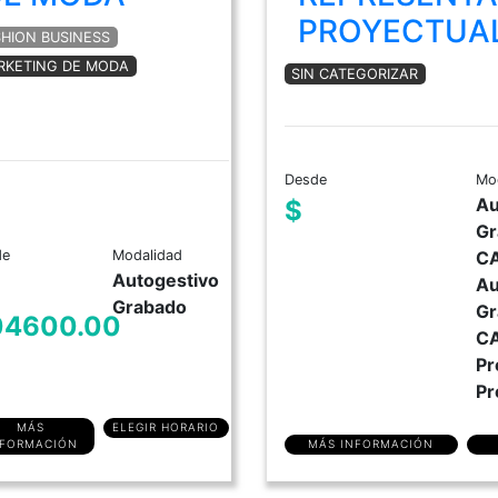
PROYECTUA
SHION BUSINESS
RKETING DE MODA
SIN CATEGORIZAR
Desde
Mo
Au
$
Gr
de
Modalidad
C
Autogestivo
Au
Grabado
Gr
04600.00
C
Pr
Pr
MÁS
ELEGIR HORARIO
MÁS INFORMACIÓN
NFORMACIÓN