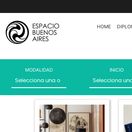
HOME
DIPL
Asesoramiento de Imag
Asesoramiento de Image
Herramientas Profesion
MODALIDAD
INICIO
Asesores
Organización de Espaci
Producción de Moda
Producción de Moda II
Producción de Desfiles
Introducción a la Moda