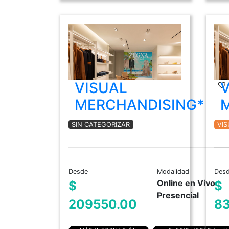
VISUAL
MERCHANDISING*
SIN CATEGORIZAR
VI
Desde
Modalidad
Des
Online en Vivo
$
$
Presencial
209550.00
8