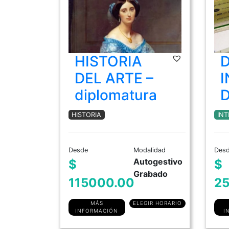
HISTORIA
D
DEL ARTE –
I
diplomatura
D
HISTORIA
INT
Desde
Modalidad
Des
Autogestivo
$
$
Grabado
115000.00
25
MÁS
ELEGIR HORARIO
INFORMACIÓN
I