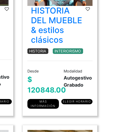
HISTORIA
DIPLOMATURA en Historia del Arte
DEL MUEBLE
Moda Histórica Argentina
& estilos
Historia del Mueble & Estilos Clásicos
clásicos
Historia del Mueble Moderno y
Antiguo
HISTORIA
INTERIORISMO
Desde
Modalidad
tivo
Autogestivo
$
o
Grabado
120848.00
RARIO
MÁS
ELEGIR HORARIO
INFORMACIÓN