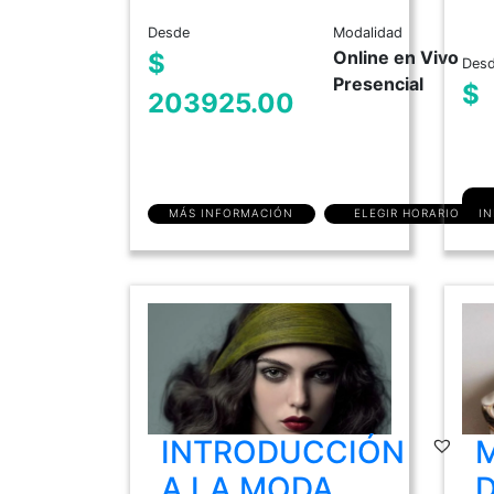
Desde
Modalidad
Online en Vivo
$
Des
Presencial
$
203925.00
MÁS INFORMACIÓN
ELEGIR HORARIO
I
INTRODUCCIÓN
A LA MODA