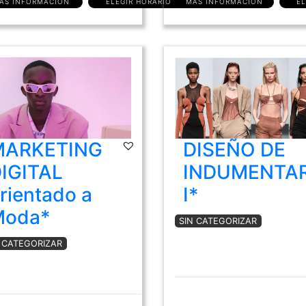
ÁS INFORMACIÓN
ELEGIR HORARIO
MÁS INFORMACIÓN
EL
MARKETING
DISEÑO DE
IGITAL
INDUMENTAR
rientado a
I*
Moda*
SIN CATEGORIZAR
N CATEGORIZAR