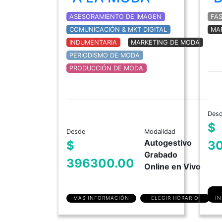
ASESORAMIENTO DE IMAGEN
FA
COMUNICACIÓN & MKT DIGITAL
MA
INDUMENTARIA
MARKETING DE MODA
PERIODISMO DE MODA
PRODUCCIÓN DE MODA
Des
$
Desde
Modalidad
Autogestivo
$
3
Grabado
396300.00
Online en Vivo
MÁS INFORMACIÓN
ELEGIR HORARIO
I