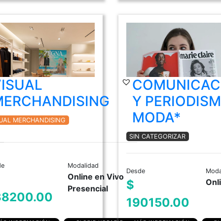
VISUAL
COMUNICAC
MERCHANDISING
Y PERIODIS
MODA*
SUAL MERCHANDISING
SIN CATEGORIZAR
de
Modalidad
Desde
Moda
Online en Vivo
Onl
$
Presencial
38200.00
190150.00