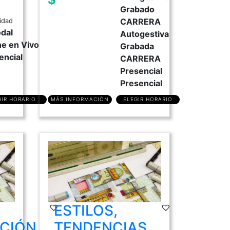
Grabado
CARRERA
idad
dal
Autogestiva
ne en Vivo
Grabada
encial
CARRERA
Presencial
Presencial
GIR HORARIO
MÁS INFORMACIÓN
ELEGIR HORARIO
ESTILOS,
CIÓN
TENDENCIAS