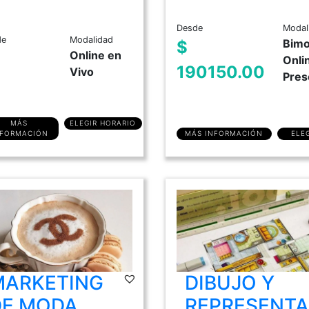
Desde
Modal
de
Modalidad
Bimo
$
Online en
Onli
190150.00
Vivo
Pres
MÁS
ELEGIR HORARIO
NFORMACIÓN
MÁS INFORMACIÓN
ELE
MARKETING
DIBUJO Y
DE MODA
REPRESENTA