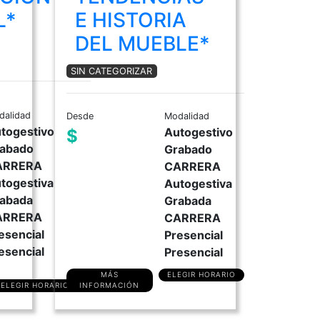
L*
E HISTORIA
DEL MUEBLE*
SIN CATEGORIZAR
dalidad
Desde
Modalidad
togestivo
Autogestivo
$
abado
Grabado
ARRERA
CARRERA
togestiva
Autogestiva
abada
Grabada
ARRERA
CARRERA
esencial
Presencial
esencial
Presencial
MÁS
ELEGIR HORARIO
ELEGIR HORARIO
INFORMACIÓN