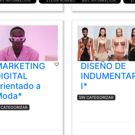
ÁS INFORMACIÓN
ELEGIR HORARIO
MÁS INFORMACIÓN
EL
MARKETING
DISEÑO DE
IGITAL
INDUMENTAR
rientado a
I*
Moda*
SIN CATEGORIZAR
N CATEGORIZAR