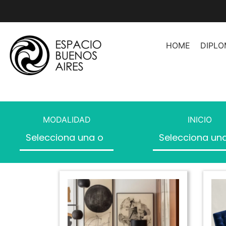
HOME
DIPL
Asesoramiento de Imag
Asesoramiento de Image
Herramientas Profesion
MODALIDAD
INICIO
Asesores
Organización de Espaci
Producción de Moda
Producción de Moda II
Producción de Desfiles
Introducción a la Moda