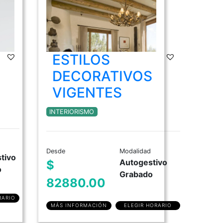
ESTILOS
DECORATIVOS
VIGENTES
INTERIORISMO
Desde
Modalidad
tivo
Autogestivo
$
o
Grabado
82880.00
RARIO
MÁS INFORMACIÓN
ELEGIR HORARIO