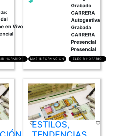
Grabado
CARRERA
idad
dal
Autogestiva
ne en Vivo
Grabada
encial
CARRERA
Presencial
Presencial
GIR HORARIO
MÁS INFORMACIÓN
ELEGIR HORARIO
ESTILOS,
CIÓN
TENDENCIAS