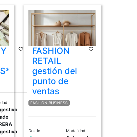
 Y
FASHION
RETAIL
S*
gestión del
punto de
ventas
idad
FASHION BUSINESS
gestivo
ado
RERA
gestiva
Desde
Modalidad