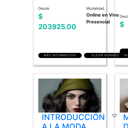
Desde
Modalidad
Online en Vivo
$
Des
Presencial
$
203925.00
MÁS INFORMACIÓN
ELEGIR HORARIO
I
INTRODUCCIÓN
A LA MODA