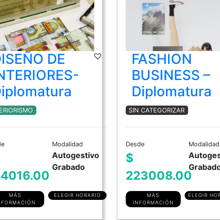
ISEÑO DE
FASHION
NTERIORES-
BUSINESS –
iplomatura
Diplomatura
ERIORISMO
SIN CATEGORIZAR
de
Modalidad
Desde
Modalidad
Autogestivo
Autoges
$
Grabado
Grabad
4016.00
223008.00
MÁS
ELEGIR HORARIO
MÁS
ELEGIR HO
NFORMACIÓN
INFORMACIÓN