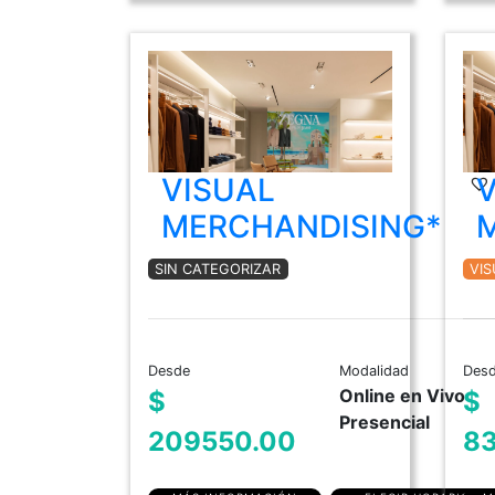
VISUAL
MERCHANDISING*
SIN CATEGORIZAR
VI
Desde
Modalidad
Des
Online en Vivo
$
$
Presencial
209550.00
8