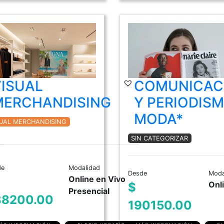
VISUAL
COMUNICAC
MERCHANDISING
Y PERIODIS
MODA*
SUAL MERCHANDISING
SIN CATEGORIZAR
de
Modalidad
Desde
Moda
Online en Vivo
Onl
$
Presencial
38200.00
190150.00