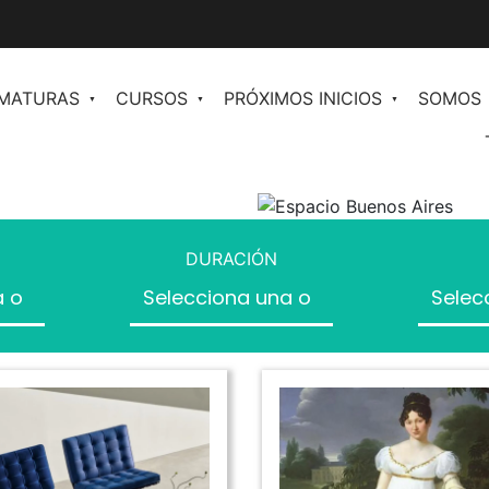
OMATURAS
CURSOS
PRÓXIMOS INICIOS
SOMOS
en
Comunicación y Periodismo de Moda
n II
Redacción para Moda
ales para
DURACIÓN
Plan de Comunicación
Inteligencia Artificial al Servicio de la
os
Moda
Community Management orientado a
ventas
Inteligencia Artificial para marketing y