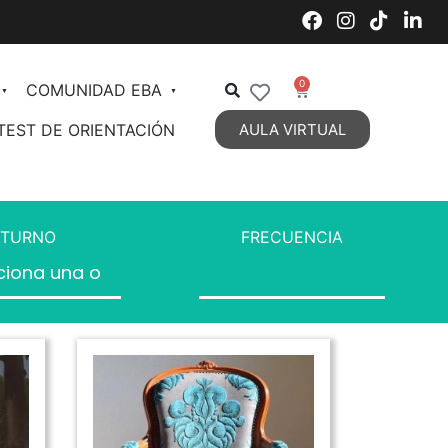
0
COMUNIDAD EBA
TEST DE ORIENTACIÓN
AULA VIRTUAL
Decoración de Interiores
Organización de Espacios
TURNO
FRECUENCIA
Estilos Decorativos Vigentes
Estilos Decorativos 2
DIPLOMATURA en Diseño y
Decoración de Interiores
Personal Styling
Talent Management