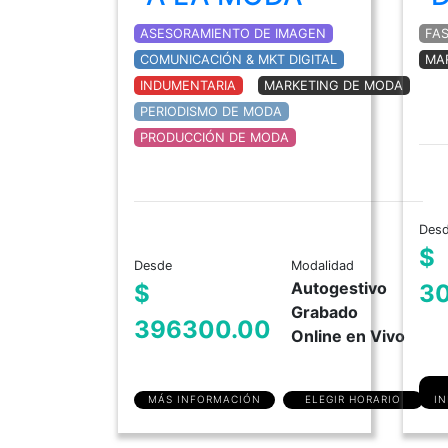
ASESORAMIENTO DE IMAGEN
FA
COMUNICACIÓN & MKT DIGITAL
MA
INDUMENTARIA
MARKETING DE MODA
PERIODISMO DE MODA
PRODUCCIÓN DE MODA
Des
$
Desde
Modalidad
Autogestivo
$
3
Grabado
396300.00
Online en Vivo
MÁS INFORMACIÓN
ELEGIR HORARIO
I