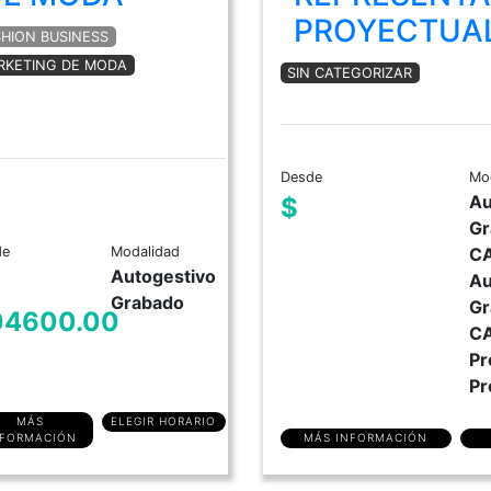
PROYECTUA
SHION BUSINESS
RKETING DE MODA
SIN CATEGORIZAR
Desde
Mo
Au
$
Gr
de
Modalidad
C
Autogestivo
Au
Grabado
Gr
04600.00
C
Pr
Pr
MÁS
ELEGIR HORARIO
MÁS INFORMACIÓN
NFORMACIÓN