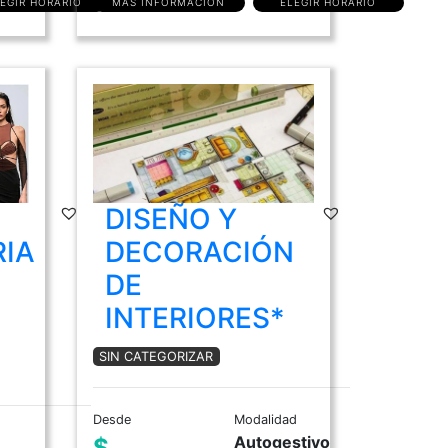
EGIR HORARIO
MÁS INFORMACIÓN
ELEGIR HORARIO
DISEÑO Y
IA
DECORACIÓN
DE
INTERIORES*
SIN CATEGORIZAR
Desde
Modalidad
Autogestivo
$