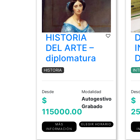
HISTORIA
D
DEL ARTE –
I
diplomatura
D
HISTORIA
INT
Desde
Modalidad
Des
Autogestivo
$
$
Grabado
115000.00
25
MÁS
ELEGIR HORARIO
INFORMACIÓN
I