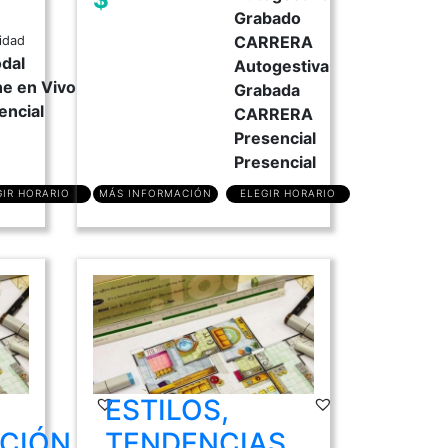
Grabado
CARRERA
idad
dal
Autogestiva
ne en Vivo
Grabada
encial
CARRERA
Presencial
Presencial
GIR HORARIO
MÁS INFORMACIÓN
ELEGIR HORARIO
ESTILOS,
CIÓN
TENDENCIAS