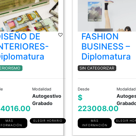
ISEÑO DE
FASHION
NTERIORES-
BUSINESS –
iplomatura
Diplomatura
ERIORISMO
SIN CATEGORIZAR
de
Modalidad
Desde
Modalidad
Autogestivo
Autoges
$
Grabado
Grabad
4016.00
223008.00
MÁS
ELEGIR HORARIO
MÁS
ELEGIR HO
NFORMACIÓN
INFORMACIÓN