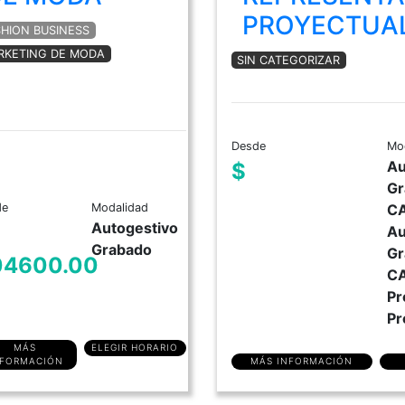
PROYECTUA
SHION BUSINESS
RKETING DE MODA
SIN CATEGORIZAR
Desde
Mo
Au
$
Gr
de
Modalidad
C
Autogestivo
Au
Grabado
Gr
04600.00
C
Pr
Pr
MÁS
ELEGIR HORARIO
MÁS INFORMACIÓN
NFORMACIÓN