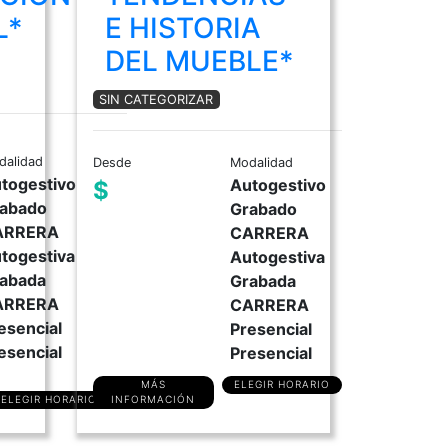
L*
E HISTORIA
DEL MUEBLE*
SIN CATEGORIZAR
dalidad
Desde
Modalidad
togestivo
Autogestivo
$
abado
Grabado
ARRERA
CARRERA
togestiva
Autogestiva
abada
Grabada
ARRERA
CARRERA
esencial
Presencial
esencial
Presencial
MÁS
ELEGIR HORARIO
ELEGIR HORARIO
INFORMACIÓN