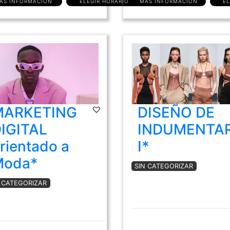
ÁS INFORMACIÓN
ELEGIR HORARIO
MÁS INFORMACIÓN
EL
MARKETING
DISEÑO DE
IGITAL
INDUMENTAR
rientado a
I*
Moda*
SIN CATEGORIZAR
N CATEGORIZAR