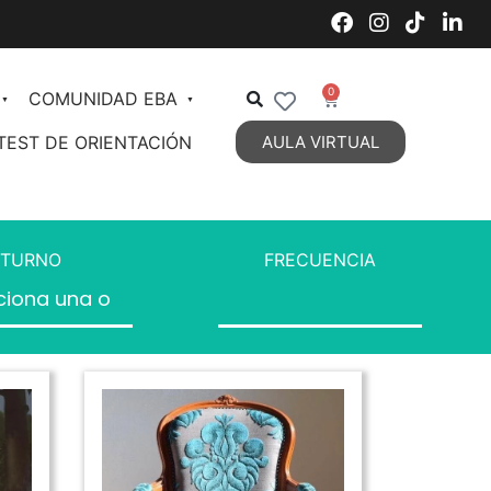
0
COMUNIDAD EBA
TEST DE ORIENTACIÓN
AULA VIRTUAL
Decoración de Interiores
Organización de Espacios
TURNO
FRECUENCIA
Estilos Decorativos Vigentes
Estilos Decorativos 2
DIPLOMATURA en Diseño y
Decoración de Interiores
Personal Styling
Talent Management