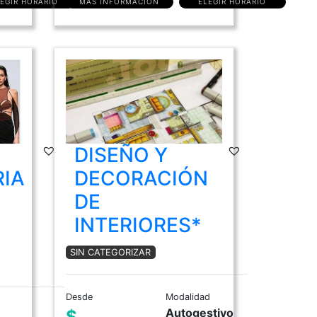
EGIR HORARIO
MÁS INFORMACIÓN
ELEGIR HORARIO
DISEÑO Y
IA
DECORACIÓN
DE
INTERIORES*
SIN CATEGORIZAR
Desde
Modalidad
Autogestivo
$