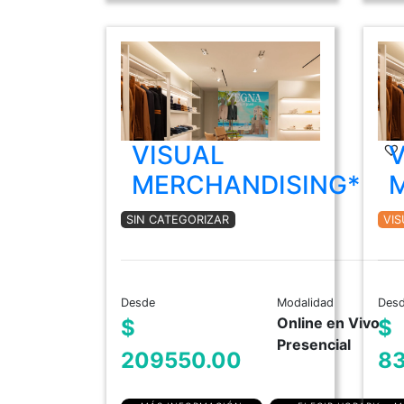
VISUAL
MERCHANDISING*
SIN CATEGORIZAR
VI
Desde
Modalidad
Des
Online en Vivo
$
$
Presencial
209550.00
8