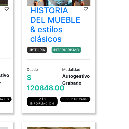
HISTORIA
DIPLOMATURA en Historia del Arte
DEL MUEBLE
Moda Histórica Argentina
& estilos
Historia del Mueble & Estilos Clásicos
clásicos
Historia del Mueble Moderno y
Antiguo
HISTORIA
INTERIORISMO
Desde
Modalidad
tivo
Autogestivo
$
o
Grabado
120848.00
RARIO
MÁS
ELEGIR HORARIO
INFORMACIÓN