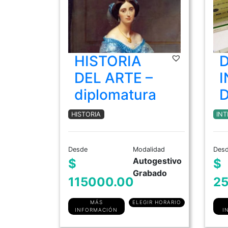
HISTORIA
D
DEL ARTE –
I
diplomatura
D
HISTORIA
INT
Desde
Modalidad
Des
Autogestivo
$
$
Grabado
115000.00
25
MÁS
ELEGIR HORARIO
INFORMACIÓN
I