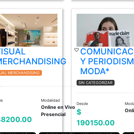
VISUAL
COMUNICAC
MERCHANDISING
Y PERIODIS
MODA*
SUAL MERCHANDISING
SIN CATEGORIZAR
de
Modalidad
Desde
Moda
Online en Vivo
Onl
$
Presencial
38200.00
190150.00