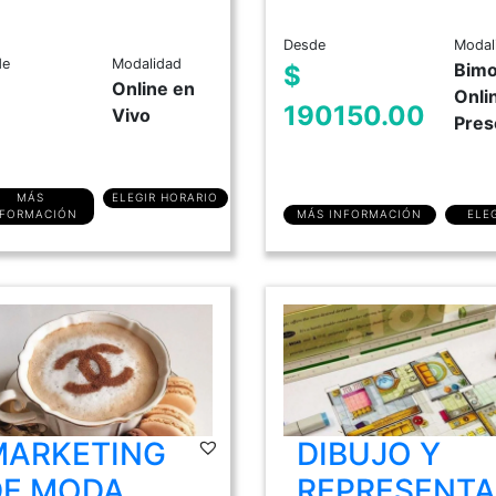
Desde
Modal
de
Modalidad
Bimo
$
Online en
Onli
190150.00
Vivo
Pres
MÁS
ELEGIR HORARIO
NFORMACIÓN
MÁS INFORMACIÓN
ELE
MARKETING
DIBUJO Y
DE MODA
REPRESENTA