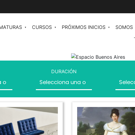
OMATURAS
CURSOS
PRÓXIMOS INICIOS
SOMOS
en
Comunicación y Periodismo de Moda
n II
Redacción para Moda
ales para
DURACIÓN
Plan de Comunicación
Inteligencia Artificial al Servicio de la
os
Moda
Community Management orientado a
ventas
Inteligencia Artificial para marketing y