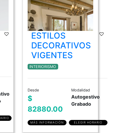
ESTILOS
DECORATIVOS
VIGENTES
INTERIORISMO
Desde
Modalidad
tivo
Autogestivo
$
o
Grabado
82880.00
RARIO
MÁS INFORMACIÓN
ELEGIR HORARIO