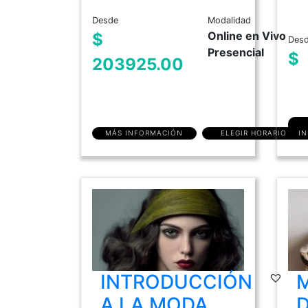
Desde
Modalidad
Online en Vivo
$
Des
Presencial
$
203925.00
MÁS INFORMACIÓN
ELEGIR HORARIO
I
INTRODUCCIÓN
A LA MODA