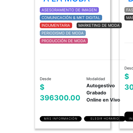
ASESORAMIENTO DE IMAGEN
FA
COMUNICACIÓN & MKT DIGITAL
MA
INDUMENTARIA
MARKETING DE MODA
PERIODISMO DE MODA
PRODUCCIÓN DE MODA
Des
$
Desde
Modalidad
Autogestivo
$
3
Grabado
396300.00
Online en Vivo
MÁS INFORMACIÓN
ELEGIR HORARIO
I