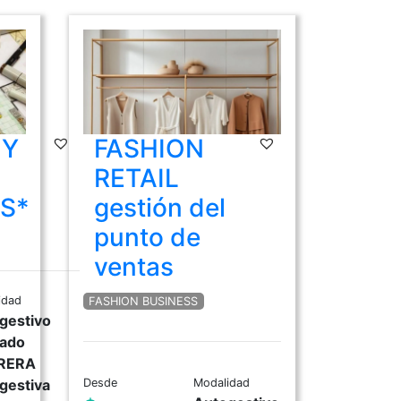
 Y
FASHION
RETAIL
S*
gestión del
punto de
ventas
idad
FASHION BUSINESS
gestivo
ado
RERA
gestiva
Desde
Modalidad