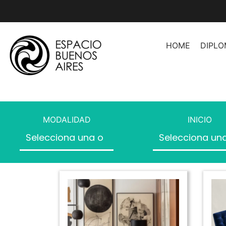
HOME
DIPL
Asesoramiento de Imag
Asesoramiento de Image
Herramientas Profesion
MODALIDAD
INICIO
Asesores
Organización de Espaci
Producción de Moda
Producción de Moda II
Producción de Desfiles
Introducción a la Moda