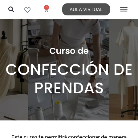
0
AULA VIRTUAL
Ir
al
contenido
Curso de
CONFECCIÓN DE
PRENDAS
Este curso te permitirá confeccionar de manera