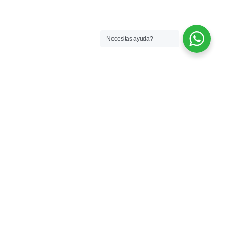
Necesitas ayuda?
Más de 33 años formando profesionales
que hoy trabajan en la industria. Semillero
de talentos y referentes en moda.
CONTACTO
Florida 835, 3° piso - CABA
info@espaciobuenosaires.com.ar
+54 9 11 24 97 3108