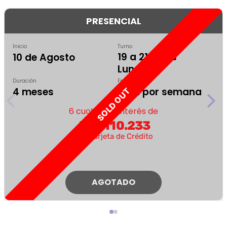
PRESENCIAL
Inicio
Turno
19 a 21:30 hs
10 de Agosto
Lunes
Duración
Frecuencia
4 meses
1 vez por semana
SOLD OUT
6 cuotas sin interés de
ARS 110.233
con Tarjeta de Crédito
AGOTADO