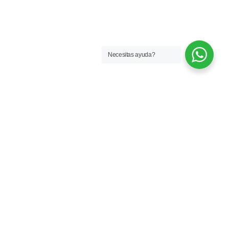
Necesitas ayuda?
Más de 33 años formando profesionales
que hoy trabajan en la industria. Semillero
de talentos y referentes en moda.
CONTACTO
Florida 835, 3° piso - CABA
info@espaciobuenosaires.com.ar