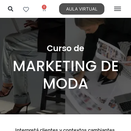
0
AULA VIRTUAL
Ir
al
contenido
Curso de
MARKETING DE
MODA
Interpretá clientes y contextos cambiantes.