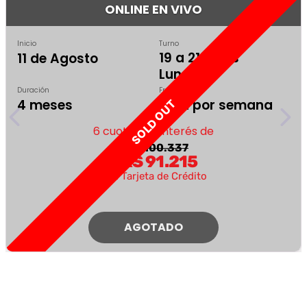
ONLINE EN VIVO
Inicio
Turno
19 a 21:30 hs
11 de Agosto
Lunes
Duración
Frecuencia
4 meses
1 vez por semana
SOLD OUT
6 cuotas sin interés de
ARS 100.337
ARS 91.215
con Tarjeta de Crédito
AGOTADO