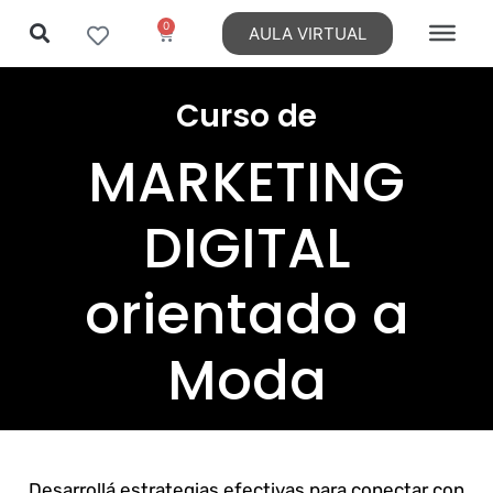
0
AULA VIRTUAL
Ir
al
Curso de
contenido
MARKETING
DIGITAL
orientado a
Moda
Desarrollá estrategias efectivas para conectar con