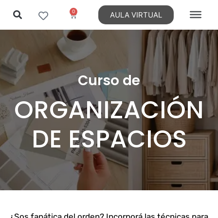
0
AULA VIRTUAL
Ir
al
contenido
Curso de
ORGANIZACIÓN
DE ESPACIOS
¿Sos fanática del orden? Incorporá las técnicas para