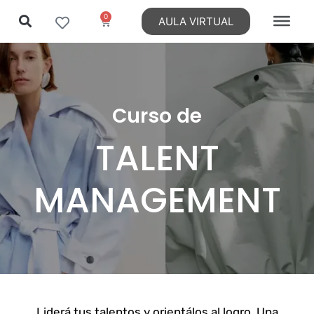
0
AULA VIRTUAL
Ir
al
contenido
Curso de
TALENT
MANAGEMENT
Liderá tus talentos y orientálos al logro. Una