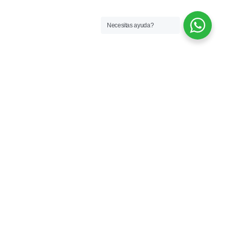
Necesitas ayuda?
Más de 33 años formando profesionales
que hoy trabajan en la industria. Semillero
de talentos y referentes en moda.
CONTACTO
Florida 835, 3° piso - CABA
info@espaciobuenosaires.com.ar
+54 9 11 24 97 3108
Contactanos por WhatsApp