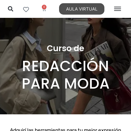
0
AULA VIRTUAL
Ir
al
contenido
Curso de
REDACCIÓN
PARA MODA
Adquirí las herramientas para tu mejor expresión