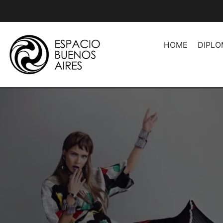
Ir
al
HOME
DIPL
contenido
Asesoramiento de Imag
Asesoramiento de Image
Herramientas Profesion
Asesores
Organización de Espaci
Producción de Moda
Producción de Moda II
Producción de Desfiles
Introducción a la Moda