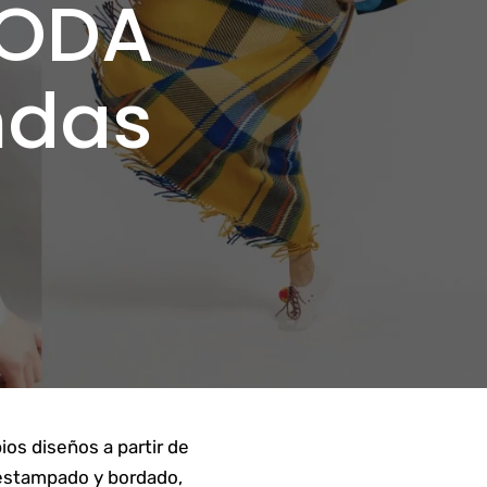
MODA
DIPLOMATURA en Historia del Arte
ndas
Moda Histórica Argentina
Historia del Mueble & Estilos Clásicos
Historia del Mueble Moderno y
Antiguo
ios diseños a partir de
 estampado y bordado,