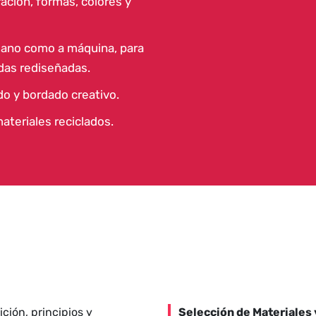
ración, formas, colores y
mano como a máquina, para
das rediseñadas.
o y bordado creativo.
ateriales reciclados.
ción, principios y
Selección de Materiales