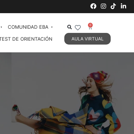
0
COMUNIDAD EBA
TEST DE ORIENTACIÓN
AULA VIRTUAL
Decoración de Interiores
Organización de Espacios
Estilos Decorativos Vigentes
Estilos Decorativos 2
DIPLOMATURA en Diseño y
Decoración de Interiores
Personal Styling
Talent Management