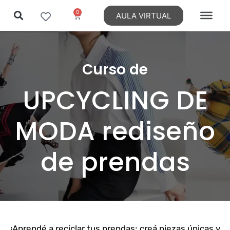
0
AULA VIRTUAL
Ir
al
contenido
Curso de
UPCYCLING DE
MODA rediseño
de prendas
¡Aprendé a reciclar tus prendas; creá piezas únicas y