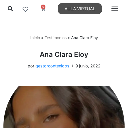
0
AULA VIRTUAL
Ir
al
contenido
Inicio
»
Testimonios
»
Ana Clara Eloy
Ana Clara Eloy
por
gestorcontenidos
9 junio, 2022