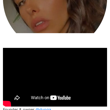
Founder & owner
@duoga_