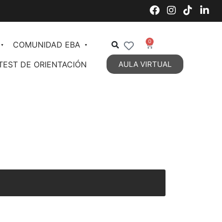
0
COMUNIDAD EBA
TEST DE ORIENTACIÓN
AULA VIRTUAL
Decoración de Interiores
Organización de Espacios
Estilos Decorativos Vigentes
Estilos Decorativos 2
DIPLOMATURA en Diseño y
Decoración de Interiores
Personal Styling
Talent Management