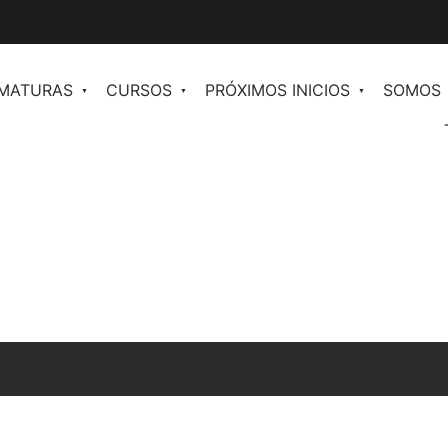
OMATURAS
CURSOS
PRÓXIMOS INICIOS
SOMOS
en
Comunicación y Periodismo de Moda
n II
Redacción para Moda
ales para
Plan de Comunicación
Inteligencia Artificial al Servicio de la
os
Moda
Community Management orientado a
ventas
Inteligencia Artificial para marketing y