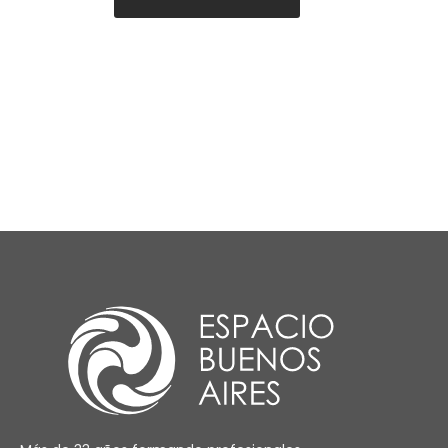
Visual Merchandising
Diseño de Vidrieras-vitr
Comunicación y Estilism
de Venta
Diseño de Indumentaria
Moldería Industrial y a 
Diseño de Indumentaria 
Moldería Industrial II
Upcycling para Moda - 
prendas
Figurín para Moda
Ilustración Digital para
Diseño de Moda y Vestu