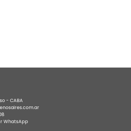
DIPLOMATURA en Historia del Arte
Moda Histórica Argentina
Historia del Mueble & Estilos Clásicos
Historia del Mueble Moderno y
Antiguo
piso - CABA
enosaires.com.ar
08
or WhatsApp