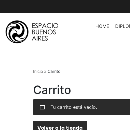
Ir
al
HOME
DIPL
contenido
Asesoramiento de Imag
Asesoramiento de Image
Herramientas Profesion
Inicio
»
Carrito
Asesores
Organización de Espaci
Carrito
Producción de Moda
Tu carrito está vacío.
Producción de Moda II
Producción de Desfiles
Introducción a la Moda
Volver a la tienda