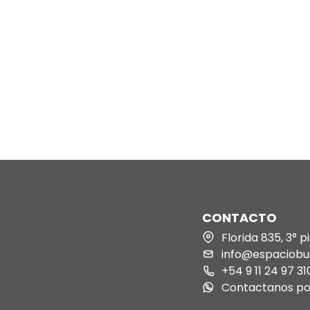
ventas
inas
Fashion Management-negocios en
o para Punto
moda
Marketing de Moda
Fashion Branding-construcción de
marca
Fashion Retail-gestión del punto de
Medida
venta
II
Gestión en Moda Sostenible
Cuánto Vender para Empezar a Ganar -
rediseño de
CONTACTO
workshop
Florida 835, 3° 
info@espaciobu
 Moda
+54 9 11 24 97 31
Contactanos p
ario 3D